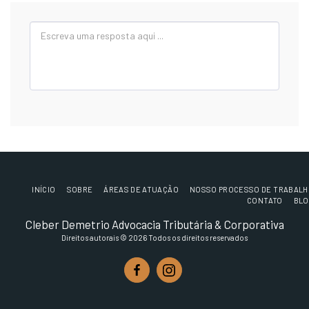
INÍCIO
SOBRE
ÁREAS DE ATUAÇÃO
NOSSO PROCESSO DE TRABAL
CONTATO
BLO
Cleber Demetrio Advocacia Tributária & Corporativa
Direitos autorais © 2026 Todos os direitos reservados